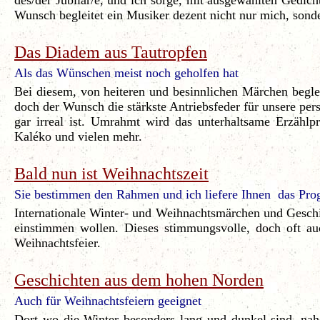
des/der Jubilar/e, und ich sorge, mit ausgewählten Gedi
Wunsch begleitet ein Musiker dezent nicht nur mich, sonde
Das Diadem aus Tautropfen
Als das Wünschen meist noch geholfen hat
Bei diesem, von heiteren und besinnlichen Märchen begle
doch der Wunsch die stärkste Antriebsfeder für unsere pe
gar irreal ist. Umrahmt wird das unterhaltsame Erzä
Kaléko und vielen mehr.
Bald nun ist Weihnachtszeit
Sie bestimmen den Rahmen und ich liefere Ihnen das Pr
Internationale Winter- und Weihnachtsmärchen und Geschic
einstimmen wollen. Dieses stimmungsvolle, doch oft auc
Weihnachtsfeier.
Geschichten aus dem hohen Norden
Auch für Weihnachtsfeiern geeignet
Dort wo die Winter besonders lang und dunkel sind, nah