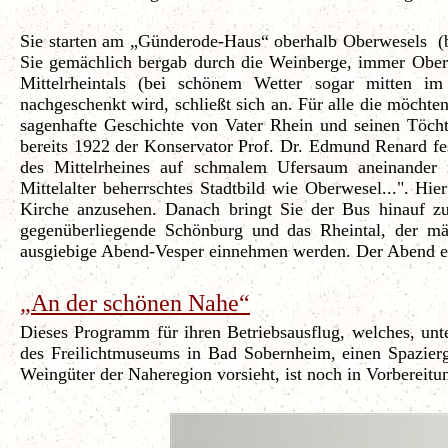
Sie starten am „Günderode-Haus“ oberhalb Oberwesels (b
Sie gemächlich bergab durch die Weinberge, immer Oberw
Mittelrheintals (bei schönem Wetter sogar mitten i
nachgeschenkt wird, schließt sich an. Für alle die möchte
sagenhafte Geschichte von Vater Rhein und seinen Töc
bereits 1922 der Konservator Prof. Dr. Edmund Renard fest
des Mittelrheines auf schmalem Ufersaum aneinander 
Mittelalter beherrschtes Stadtbild wie Oberwesel...". Hi
Kirche anzusehen. Danach bringt Sie der Bus hinauf z
gegenüberliegende Schönburg und das Rheintal, der mä
ausgiebige Abend-Vesper einnehmen werden. Der Abend en
„An der schönen Nahe“
Dieses Programm für ihren Betriebsausflug, welches, unt
des Freilichtmuseums in Bad Sobernheim, einen Spazier
Weingüter der Naheregion vorsieht, ist noch in Vorbereit